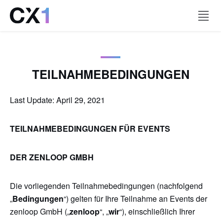
CX1 WORLD
TEILNAHMEBEDINGUNGEN
CX1 MINI
RECAP
Last Update: April 29, 2021
KONTAKT
TEILNAHMEBEDINGUNGEN FÜR EVENTS
DER ZENLOOP GMBH
Kein Event verpassen
Die vorliegenden Teilnahmebedingungen (nachfolgend
„
Bedingungen
“) gelten für Ihre Teilnahme an Events der
zenloop GmbH („
zenloop
“, „
wir
“), einschließlich Ihrer